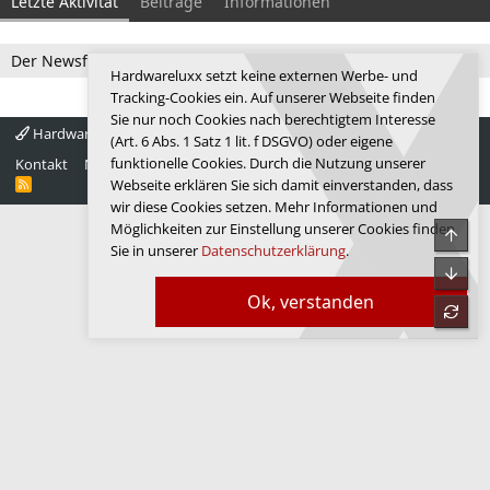
Letzte Aktivität
Beiträge
Informationen
Der Newsfeed ist zur Zeit leer.
Hardwareluxx setzt keine externen Werbe- und
Tracking-Cookies ein. Auf unserer Webseite finden
Sie nur noch Cookies nach berechtigtem Interesse
Hardwareluxx 4.0
Deutsch
(Art. 6 Abs. 1 Satz 1 lit. f DSGVO) oder eigene
funktionelle Cookies. Durch die Nutzung unserer
Kontakt
Nutzungsbedingungen
Datenschutz
Hilfe
Startseite
R
Webseite erklären Sie sich damit einverstanden, dass
S
wir diese Cookies setzen. Mehr Informationen und
S
Möglichkeiten zur Einstellung unserer Cookies finden
Obe
Sie in unserer
Datenschutzerklärung
.
Unte
Ok, verstanden
refre