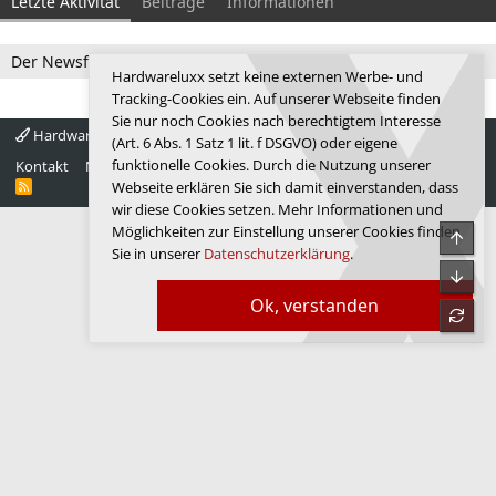
Letzte Aktivität
Beiträge
Informationen
Der Newsfeed ist zur Zeit leer.
Hardwareluxx setzt keine externen Werbe- und
Tracking-Cookies ein. Auf unserer Webseite finden
Sie nur noch Cookies nach berechtigtem Interesse
Hardwareluxx 4.0
Deutsch
(Art. 6 Abs. 1 Satz 1 lit. f DSGVO) oder eigene
funktionelle Cookies. Durch die Nutzung unserer
Kontakt
Nutzungsbedingungen
Datenschutz
Hilfe
Startseite
R
Webseite erklären Sie sich damit einverstanden, dass
S
wir diese Cookies setzen. Mehr Informationen und
S
Möglichkeiten zur Einstellung unserer Cookies finden
Obe
Sie in unserer
Datenschutzerklärung
.
Unte
Ok, verstanden
refre